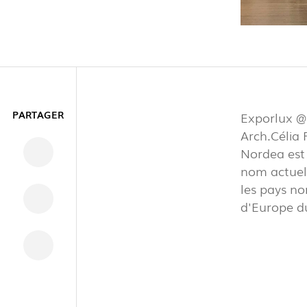
INTÉRIEU
PARTAGER
Exporlux @
Arch.Célia 
Nordea est 
EXTÉRIEU
nom actuel 
les pays no
d'Europe d
INDUSTRI