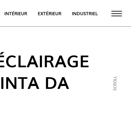
INTÉRIEUR
EXTÉRIEUR
INDUSTRIEL
UALITÉS
PT
ÉCLAIRAGE
EN
UINTA DA
FR
SCROLL
AU CATALOGUE