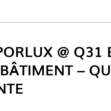
ACT
PORLUX @ Q31 
BÂTIMENT – ​​Q
NTE
NOUVE