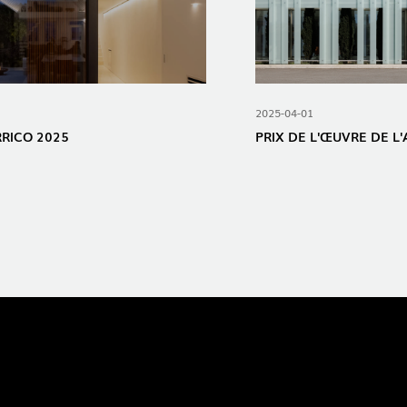
2025-04-01
RRICO 2025
PRIX ​​DE L'ŒUVRE DE 