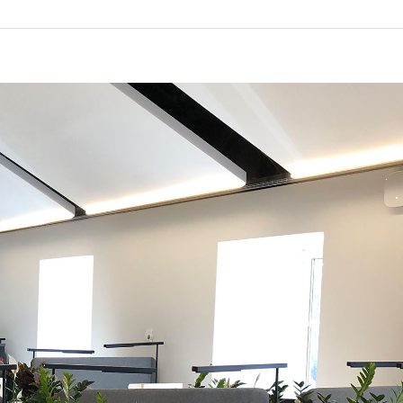
LUX @ Q31 ÉCLAIRAGE DE
NT – ​​QUINTA DA FONTE