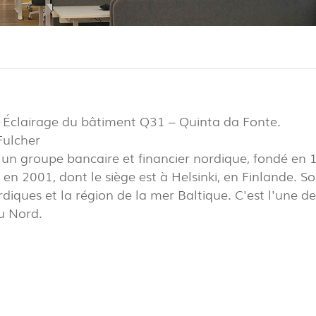
EXPOR
PAVIL
R
 Éclairage du bâtiment Q31 – Quinta da Fonte.
(86)
Fulcher
un groupe bancaire et financier nordique, fondé en 
R
en 2001, dont le siège est à Helsinki, en Finlande. Son
(22)
rdiques et la région de la mer Baltique. C'est l'une 
u Nord.
EL
(7)
TOWER