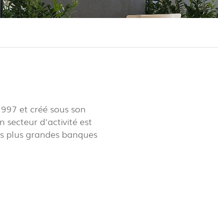
LUX@ EXPO 2020 DUBAI -
LON DU PORTUGAL
1997 et créé sous son
 secteur d'activité est
des plus grandes banques
 @ DESIGN EM SÃO BENTO