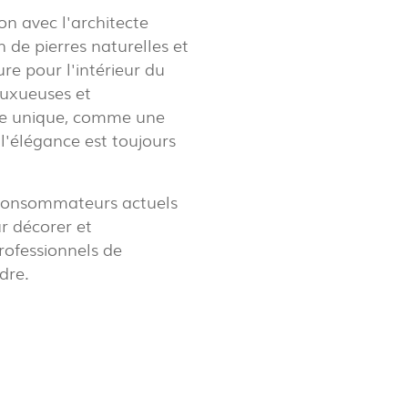
n avec l'architecte
n de pierres naturelles et
ure pour l'intérieur du
LUX@ EXPO 2020 DUBAI -
luxueuses et
LON DU PORTUGAL
ace unique, comme une
l'élégance est toujours
 consommateurs actuels
ur décorer et
rofessionnels de
dre.
 @ DESIGN EM SÃO BENTO