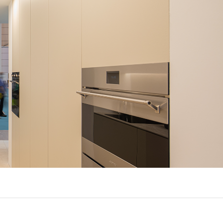
LUX @ Q31 ÉCLAIRAGE DE
NT – ​​QUINTA DA FONTE