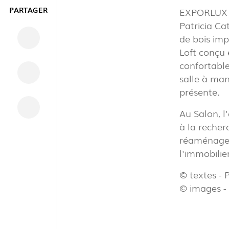
PARTAGER
EXPORLUX a
Patricia Ca
de bois impo
Loft conçu 
confortabl
salle à man
présente.
INTÉRIEU
Au Salon, 
à la recher
réaménager 
EXTÉRIEU
l'immobilie
© textes - 
INDUSTRI
© images -