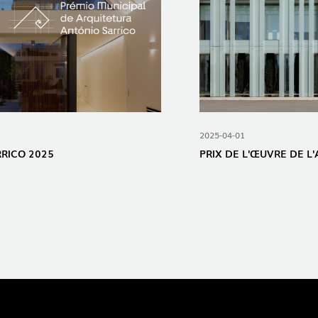
2025-04-01
RRICO 2025
PRIX ​​DE L'ŒUVRE DE 