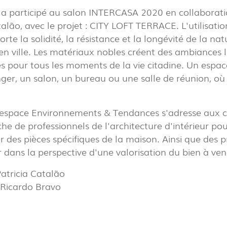
 participé au salon INTERCASA 2020 en collaboratio
talão, avec le projet : CITY LOFT TERRACE. L'utilisatio
rte la solidité, la résistance et la longévité de la nat
EXPOR
en ville. Les matériaux nobles créent des ambiances 
PAVIL
es pour tous les moments de la vie citadine. Un esp
ger, un salon, un bureau ou une salle de réunion, où 
R
(86)
l'espace Environnements & Tendances s'adresse aux
che de professionnels de l'architecture d'intérieur po
des pièces spécifiques de la maison. Ainsi que des p
R
r dans la perspective d'une valorisation du bien à ven
(22)
Patricia Catalão
EL
 Ricardo Bravo
(7)
TOWER