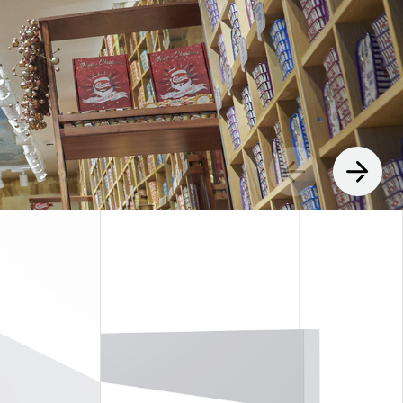
LUX @ Q31 ÉCLAIRAGE DE
NT – ​​QUINTA DA FONTE