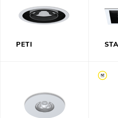
PETI
ST