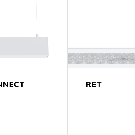
NNECT
RET
LOLIP