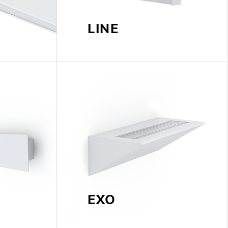
LINE
LUX@ EXPO 2020 DUBAI -
LON DU PORTUGAL
EXO
 @ DESIGN EM SÃO BENTO