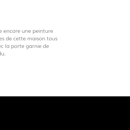
LUX@ EXPO 2020 DUBAI -
LON DU PORTUGAL
ve encore une peinture
ges de cette maison tous
c la porte garnie de
du.
 @ DESIGN EM SÃO BENTO