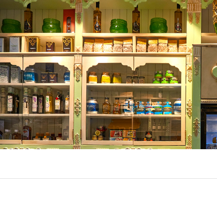
EXPOR
BÂTIME
R
(86)
R
(22)
EL
(7)