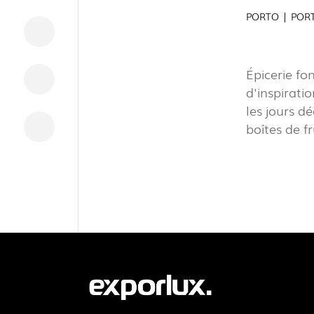
PORTO | POR
TÉLÉCHARGEMENTS
Épicerie fo
INFORMATION LÉGALE
d'inspirati
NOUVELLES
les jours d
RAPPORTS
boîtes de f