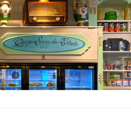
LUX @ Q31 ÉCLAIRAGE DE
NT – ​​QUINTA DA FONTE