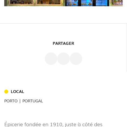
PARTAGER
INTÉRIEUR
(86)
LOCAL
EXTÉRIEUR
PORTO | PORTUGAL
(22)
INDUSTRIEL
Épicerie fondée en 1910, juste à côté des
(7)