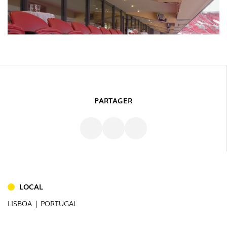
PARTAGER
INTÉRIEUR
LOCAL
(86)
LISBOA | PORTUGAL
EXTÉRIEUR
(22)