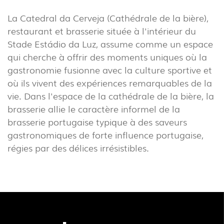
INDUSTRIEL
La Catedral da Cerveja (Cathédrale de la bière),
(7)
restaurant et brasserie située à l'intérieur du
Stade Estádio da Luz, assume comme un espace
TÉLÉCHARGEMENTS
PROJECTS
qui cherche à offrir des moments uniques où la
gastronomie fusionne avec la culture sportive et
INFORMATION LÉGALE
EXPORLUX
où ils vivent des expériences remarquables de la
NOUVELLES
CONTACTS
vie. Dans l'espace de la cathédrale de la bière, la
RAPPORTS
brasserie allie le caractère informel de la
brasserie portugaise typique à des saveurs
gastronomiques de forte influence portugaise,
régies par des délices irrésistibles.