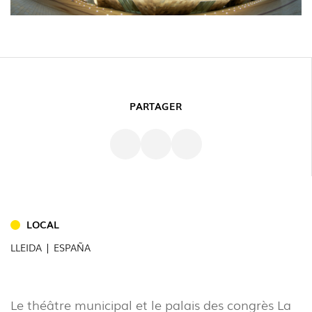
PARTAGER
INTÉRIEUR
(86)
LOCAL
EXTÉRIEUR
LLEIDA | ESPAÑA
(22)
INDUSTRIEL
(7)
Le théâtre municipal et le palais des congrès La