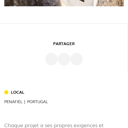
PARTAGER
INTÉRIEUR
(86)
LOCAL
EXTÉRIEUR
PENAFIEL | PORTUGAL
(22)
INDUSTRIEL
Chaque projet a ses propres exigences et
(7)