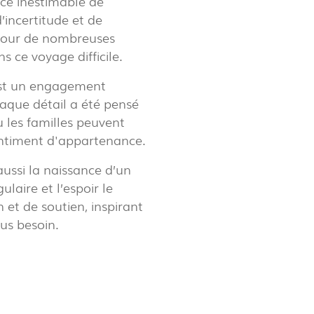
rce inestimable de
incertitude et de
 pour de nombreuses
s ce voyage difficile.
’est un engagement
aque détail a été pensé
ù les familles peuvent
entiment d'appartenance.
ussi la naissance d’un
ulaire et l’espoir le
OP @ BOSTON MAGAZINE
et de soutien, inspirant
lus besoin.