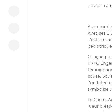
LISBOA | POR
Au cœur de 
Avec ses 1 
c'est un sa
pédiatrique
Conçue par 
INTÉRIEU
PRPC Engen
témoignage
cause. Sous
EXTÉRIEU
l'architect
symbolise u
Le Client, 
INDUSTRI
lueur d'esp