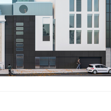
LUX @ Q31 ÉCLAIRAGE DE
NT – ​​QUINTA DA FONTE