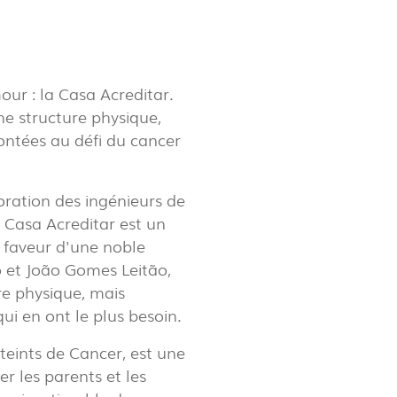
LUX@ EXPO 2020 DUBAI -
LON DU PORTUGAL
our : la Casa Acreditar.
ne structure physique,
rontées au défi du cancer
oration des ingénieurs de
Casa Acreditar est un
 faveur d'une noble
o et João Gomes Leitão,
re physique, mais
ui en ont le plus besoin.
tteints de Cancer, est une
 @ DESIGN EM SÃO BENTO
r les parents et les