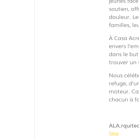
jeunes face
soutien, of
douleur. L
familles, l
TÉLÉCHARGEMENTS
INFORMATION LÉGALE
À Casa Acre
envers l’em
NOUVELLES
dans le but
RAPPORTS
trouver un 
Nous célébr
refuge, d’un
moteur. Cas
chacun à fa
ALA.rquite
Site