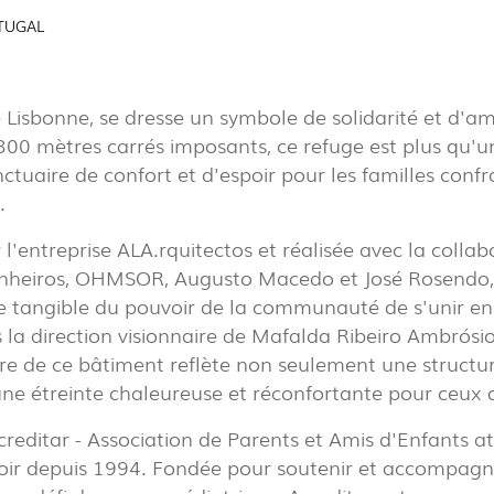
TUGAL
EXPOR
PAVIL
Lisbonne, se dresse un symbole de solidarité et d'am
300 mètres carrés imposants, ce refuge est plus qu'u
nctuaire de confort et d'espoir pour les familles conf
.
l'entreprise ALA.rquitectos et réalisée avec la collab
R
heiros, OHMSOR, Augusto Macedo et José Rosendo, 
(86)
 tangible du pouvoir de la communauté de s'unir en
 la direction visionnaire de Mafalda Ribeiro Ambrósi
R
ure de ce bâtiment reflète non seulement une structu
(22)
ne étreinte chaleureuse et réconfortante pour ceux q
Acreditar - Association de Parents et Amis d'Enfants a
EL
TOWER
oir depuis 1994. Fondée pour soutenir et accompagne
(7)