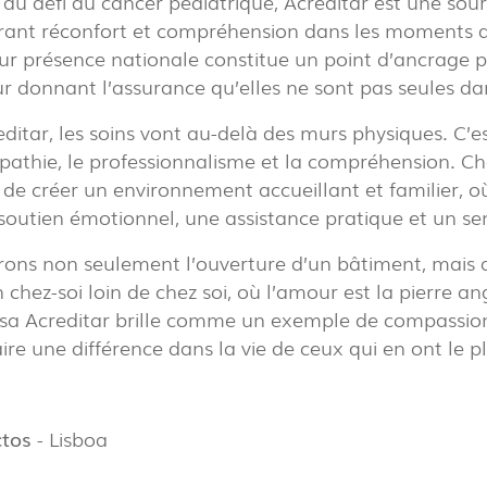
 au défi du cancer pédiatrique, Acreditar est une sou
frant réconfort et compréhension dans les moments d’
eur présence nationale constitue un point d’ancrage
eur donnant l’assurance qu’elles ne sont pas seules dan
PROJECTS
EXPORLUX
ditar, les soins vont au-delà des murs physiques. C
pathie, le professionnalisme et la compréhension. Ch
CONTACTS
 de créer un environnement accueillant et familier, o
soutien émotionnel, une assistance pratique et un s
ons non seulement l’ouverture d’un bâtiment, mais a
 chez-soi loin de chez soi, où l’amour est la pierre ang
LOLIP
a Acreditar brille comme un exemple de compassion 
ire une différence dans la vie de ceux qui en ont le p
ctos
- Lisboa