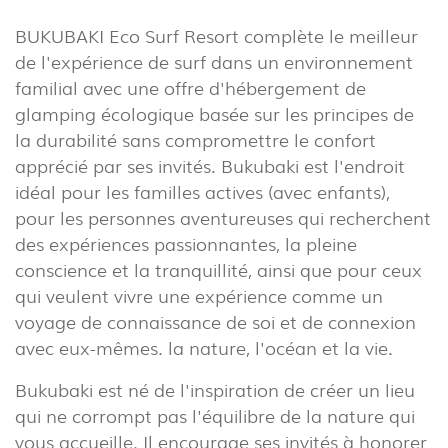
(86)
BUKUBAKI Eco Surf Resort complète le meilleur
EXTÉRIEUR
de l'expérience de surf dans un environnement
(22)
familial avec une offre d'hébergement de
INDUSTRIEL
glamping écologique basée sur les principes de
(7)
la durabilité sans compromettre le confort
apprécié par ses invités. Bukubaki est l'endroit
idéal pour les familles actives (avec enfants),
TÉLÉCHARGEMENTS
PROJECTS
pour les personnes aventureuses qui recherchent
INFORMATION LÉGALE
EXPORLUX
des expériences passionnantes, la pleine
NOUVELLES
CONTACTS
conscience et la tranquillité, ainsi que pour ceux
RAPPORTS
qui veulent vivre une expérience comme un
voyage de connaissance de soi et de connexion
avec eux-mêmes. la nature, l'océan et la vie.
Bukubaki est né de l'inspiration de créer un lieu
qui ne corrompt pas l'équilibre de la nature qui
vous accueille. Il encourage ses invités à honorer