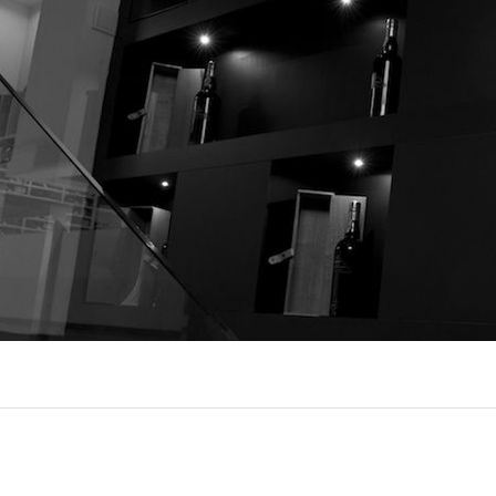
R
EXPOR
BÂTIME
(86)
R
(22)
EL
(7)