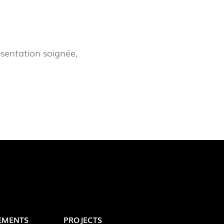
LUX@ EXPO 2020 DUBAI -
LON DU PORTUGAL
sentation soignée,
 @ DESIGN EM SÃO BENTO
EMENTS
PROJECTS