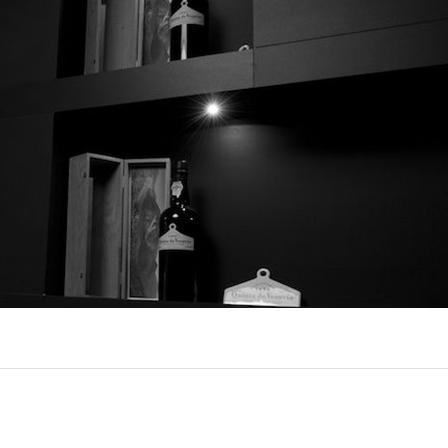
LUX @ Q31 ÉCLAIRAGE DE
NT – ​​QUINTA DA FONTE