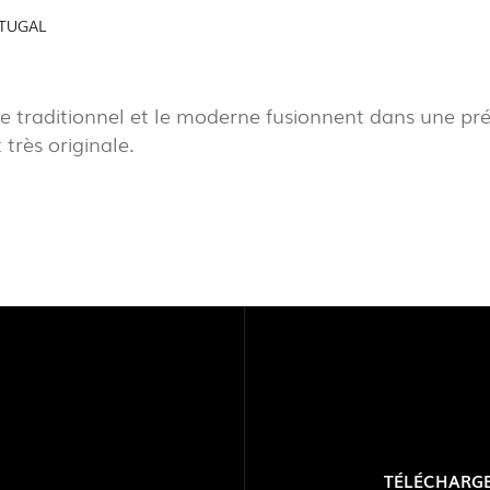
RTUGAL
PROJECTS
EXPOR
EXPORLUX
PAVIL
e traditionnel et le moderne fusionnent dans une pré
CONTACTS
très originale.
TOWER
TÉLÉCHARG