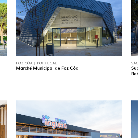
EXPOR
FOZ CÔA | PORTUGAL
SÃO
BÂTIME
Marché Municipal de Foz Côa
Sup
Re