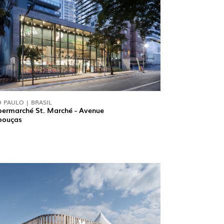
LUX @ Q31 ÉCLAIRAGE DE
 PAULO | BRASIL
NT – ​​QUINTA DA FONTE
ermarché St. Marché - Avenue
bouças