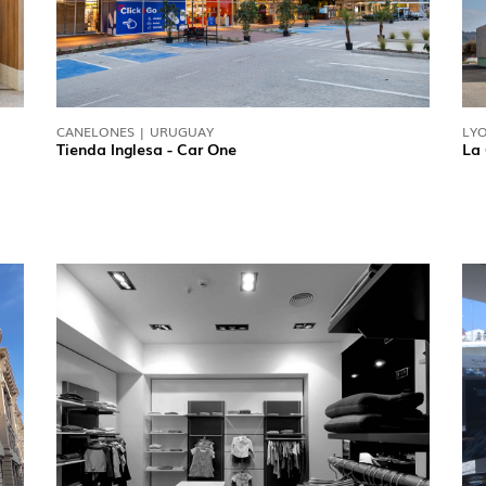
EXPOR
PAVIL
CANELONES | URUGUAY
LYO
Tienda Inglesa - Car One
La
R
(86)
TOWER