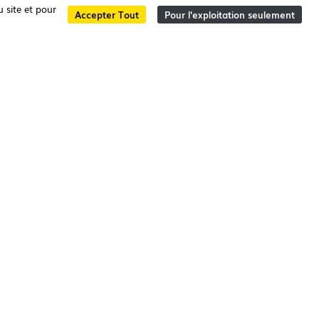
 site et pour
Accepter Tout
Pour l'exploitation seulement
IRO | PORTUGAL
ana Lopes Coiffeurs
EMENTS
PROJECTS
N LÉGALE
EXPORLUX
CONTACTS