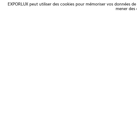
EXPORLUX peut utiliser des cookies pour mémoriser vos données de con
mener des 
LISBOA | PORTUGAL
A Padaria Portuguesa LAB
Abonnez-vous