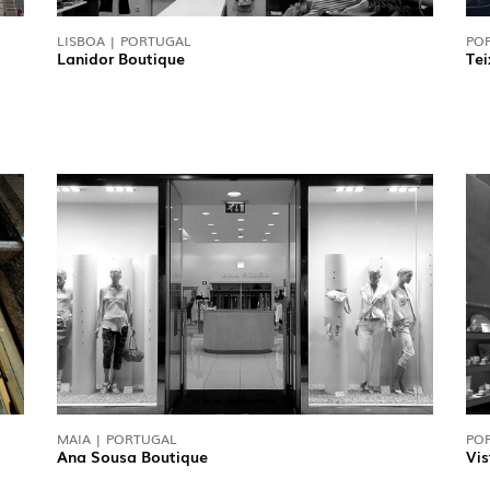
R
(22)
LISBOA | PORTUGAL
PO
Lanidor Boutique
Tei
EL
(7)
PROJECTS
EXPORLUX
CONTACTS
LOLIP
MAIA | PORTUGAL
PO
Ana Sousa Boutique
Vis