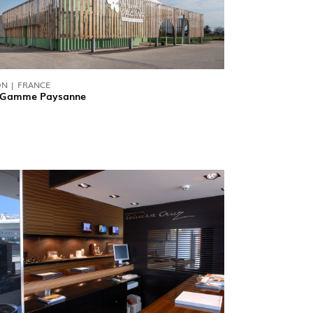
LUX@ EXPO 2020 DUBAI -
LON DU PORTUGAL
N | FRANCE
 Gamme Paysanne
 @ DESIGN EM SÃO BENTO