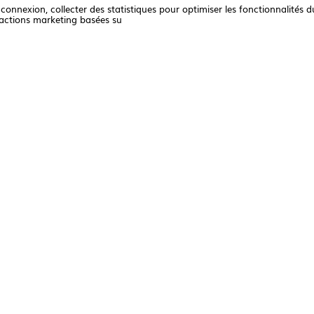
nexion, collecter des statistiques pour optimiser les fonctionnalités du
actions marketing basées su
AVEIRO | PORTUGAL
AVE
Confiserie Peixinho
Sus
TÉLÉCHARG
INFORMATIO
NOUVELLES