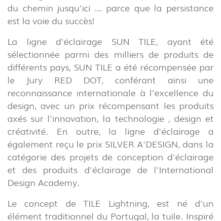
du chemin jusqu'ici ... parce que la persistance
est la voie du succès!
La ligne d'éclairage SUN TILE, ayant été
sélectionnée parmi des milliers de produits de
différents pays, SUN TILE a été récompensée par
le Jury RED DOT, conférant ainsi une
INTÉRIEUR
reconnaissance internationale à l'excellence du
(86)
design, avec un prix récompensant les produits
axés sur l'innovation, la technologie , design et
EXTÉRIEUR
créativité. En outre, la ligne d'éclairage a
(22)
également reçu le prix SILVER A'DESIGN, dans la
INDUSTRIEL
catégorie des projets de conception d'éclairage
(7)
et des produits d'éclairage de l'International
Design Academy.
TÉLÉCHARGEMENTS
PROJECTS
Le concept de TILE Lightning, est né d'un
INFORMATION LÉGALE
EXPORLUX
élément traditionnel du Portugal, la tuile. Inspiré