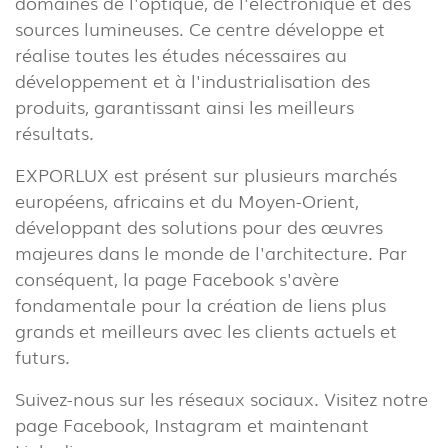
domaines de l'optique, de l'électronique et des
INTÉRIEUR
sources lumineuses. Ce centre développe et
(86)
réalise toutes les études nécessaires au
EXTÉRIEUR
développement et à l'industrialisation des
(22)
produits, garantissant ainsi les meilleurs
résultats.
INDUSTRIEL
(7)
EXPORLUX est présent sur plusieurs marchés
européens, africains et du Moyen-Orient,
développant des solutions pour des œuvres
TÉLÉCHARGEMENTS
PROJECTS
majeures dans le monde de l'architecture. Par
INFORMATION LÉGALE
EXPORLUX
conséquent, la page Facebook s'avère
NOUVELLES
CONTACTS
fondamentale pour la création de liens plus
grands et meilleurs avec les clients actuels et
RAPPORTS
futurs.
Suivez-nous sur les réseaux sociaux. Visitez notre
page Facebook, Instagram et maintenant