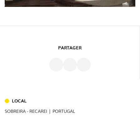
PARTAGER
INTÉRIEUR
(86)
EXTÉRIEUR
(22)
LOCAL
INDUSTRIEL
(7)
SOBREIRA - RECAREI | PORTUGAL
TÉLÉCHARGEMENTS
PROJECTS