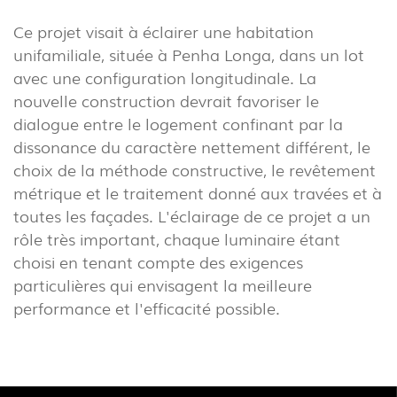
(22)
Ce projet visait à éclairer une habitation
INDUSTRIEL
unifamiliale, située à Penha Longa, dans un lot
(7)
avec une configuration longitudinale. La
nouvelle construction devrait favoriser le
TÉLÉCHARGEMENTS
PROJECTS
dialogue entre le logement confinant par la
dissonance du caractère nettement différent, le
INFORMATION LÉGALE
EXPORLUX
choix de la méthode constructive, le revêtement
NOUVELLES
CONTACTS
métrique et le traitement donné aux travées et à
RAPPORTS
toutes les façades. L'éclairage de ce projet a un
rôle très important, chaque luminaire étant
choisi en tenant compte des exigences
particulières qui envisagent la meilleure
performance et l'efficacité possible.