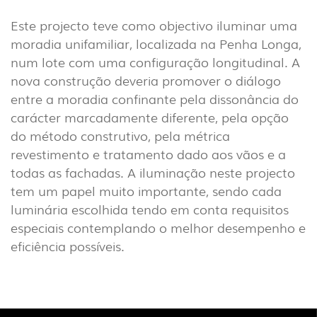
(22)
Este projecto teve como objectivo iluminar uma
INDUSTRIAL
moradia unifamiliar, localizada na Penha Longa,
(7)
num lote com uma configuração longitudinal. A
nova construção deveria promover o diálogo
DOWNLOADS
PROJETOS
entre a moradia confinante pela dissonância do
carácter marcadamente diferente, pela opção
INFORMAÇÃO LEGAL
A EXPORLUX
do método construtivo, pela métrica
NOTÍCIAS
CONTACTOS
revestimento e tratamento dado aos vãos e a
DENÚNCIAS
todas as fachadas. A iluminação neste projecto
tem um papel muito importante, sendo cada
luminária escolhida tendo em conta requisitos
especiais contemplando o melhor desempenho e
eficiência possíveis.