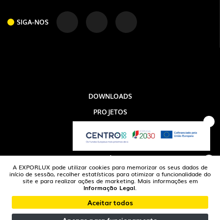
SIGA-NOS
DOWNLOADS
SIGA-NOS
PROJETOS
INFORMAÇÃO LEGAL
A EXPORLUX
NOTÍCIAS
A EXPORLUX pode utilizar cookies para memorizar os seus dados de
CONTACTOS
início de sessão, recolher estatísticas para otimizar a funcionalidade do
site e para realizar ações de marketing. Mais informações em
Informação Legal
.
DENÚNCIAS
Aceitar todos
© 2026 exporlux | Todos os Direitos Reservados