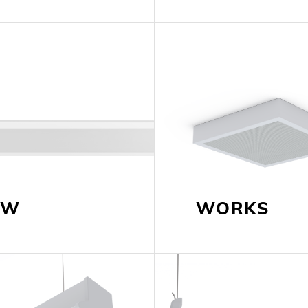
6)
(22)
AL
(7)
PROJETOS
OW
WORKS
A EXPORLUX
CONTACTOS