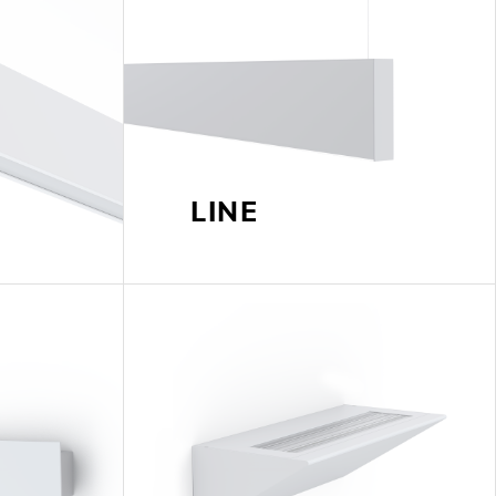
LUX@ EXPO 2020 DUBAI -
HÃO DE PORTUGAL
LINE
 @ DESIGN EM SÃO BENTO