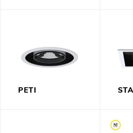
PETI
ST