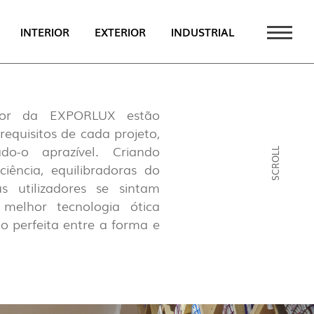
INTERIOR
EXTERIOR
INDUSTRIAL
TAQUE
rior da EXPORLUX estão
PT
equisitos de cada projeto,
o-o aprazível. Criando
EN
SCROLL
iência, equilibradoras do
FR
 utilizadores se sintam
 melhor tecnologia ótica
o perfeita entre a forma e
CATÁLOGO