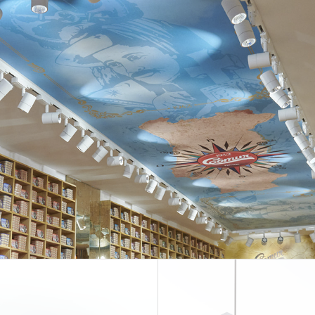
EXPOR
Q31 –