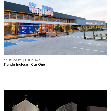
DOWNLOADS
PROJETOS
INFORMAÇÃO LEGAL
A EXPORLUX
NOTÍCIAS
CONTACTOS
DENÚNCIAS
CANELONES | URUGUAY
Tienda Inglesa - Car One