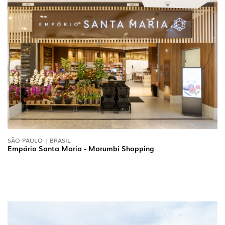
INTERIOR
SÃO PAULO | BRASIL
(86)
Empório Santa Maria - Morumbi Shopping
EXTERIOR
(22)
INDUSTRIAL
(7)