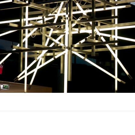
EXPOR
Q31 –
6)
(22)