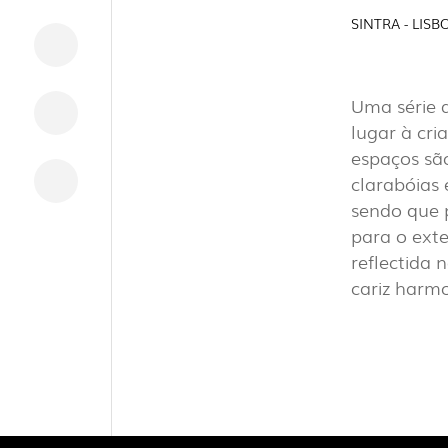
INDUSTRI
SINTRA - LIS
Uma série 
DOWNLOADS
lugar à cri
INFORMAÇÃO LEGAL
espaços são
clarabóias
NOTÍCIAS
sendo que p
DENÚNCIAS
para o ext
reflectida 
cariz harm