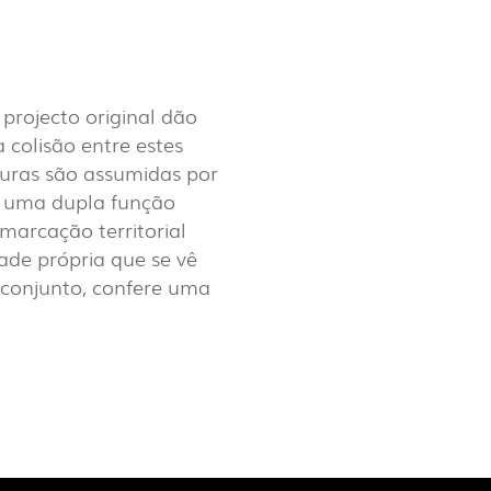
LUX@ EXPO 2020 DUBAI -
HÃO DE PORTUGAL
projecto original dão
 colisão entre estes
turas são assumidas por
m uma dupla função
marcação territorial
ade própria que se vê
o conjunto, confere uma
 @ DESIGN EM SÃO BENTO