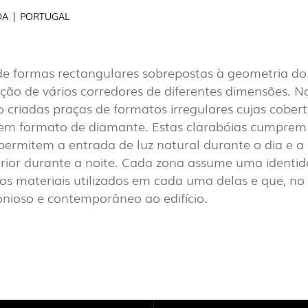
AL
(7)
BOA | PORTUGAL
EXPOR
PAVIL
de formas rectangulares sobrepostas à geometria do 
PROJETOS
ação de vários corredores de diferentes dimensões. Na
A EXPORLUX
 criadas praças de formatos irregulares cujas cober
 em formato de diamante. Estas clarabóias cumpre
CONTACTOS
ermitem a entrada de luz natural durante o dia e a 
erior durante a noite. Cada zona assume uma identid
nos materiais utilizados em cada uma delas e que, n
onioso e contemporâneo ao edifício.
TOWER