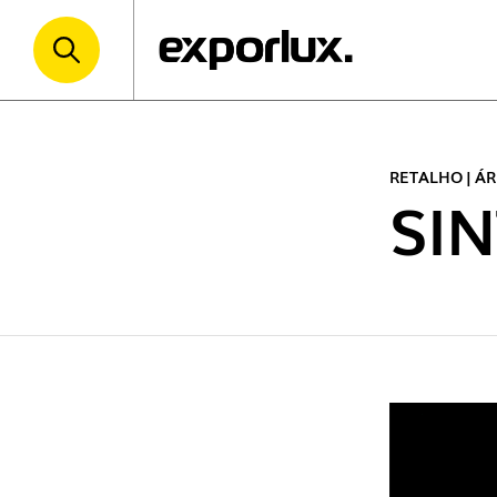
RETALHO | Á
SI