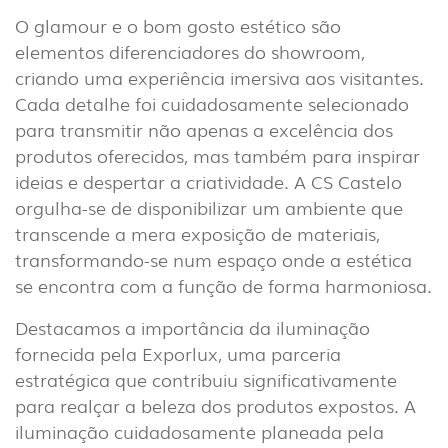
EXTERIOR
(22)
O glamour e o bom gosto estético são
INDUSTRIAL
elementos diferenciadores do showroom,
(7)
criando uma experiência imersiva aos visitantes.
Cada detalhe foi cuidadosamente selecionado
para transmitir não apenas a excelência dos
DOWNLOADS
PROJETOS
produtos oferecidos, mas também para inspirar
INFORMAÇÃO LEGAL
A EXPORLUX
ideias e despertar a criatividade. A CS Castelo
orgulha-se de disponibilizar um ambiente que
NOTÍCIAS
CONTACTOS
transcende a mera exposição de materiais,
DENÚNCIAS
transformando-se num espaço onde a estética
se encontra com a função de forma harmoniosa.
Destacamos a importância da iluminação
fornecida pela Exporlux, uma parceria
estratégica que contribuiu significativamente
para realçar a beleza dos produtos expostos. A
iluminação cuidadosamente planeada pela