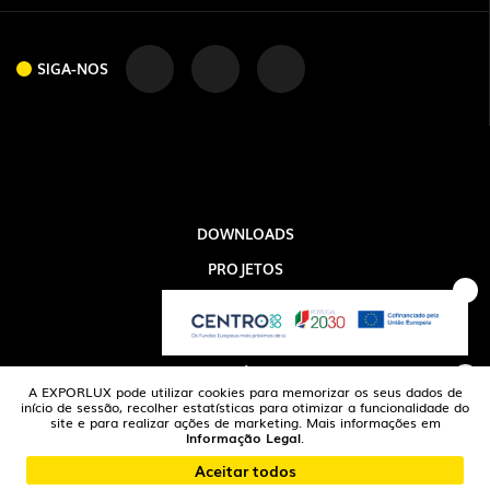
SIGA-NOS
DOWNLOADS
PROJETOS
INFORMAÇÃO LEGAL
A EXPORLUX
NOTÍCIAS
A EXPORLUX pode utilizar cookies para memorizar os seus dados de
CONTACTOS
início de sessão, recolher estatísticas para otimizar a funcionalidade do
site e para realizar ações de marketing. Mais informações em
Informação Legal
.
DENÚNCIAS
Aceitar todos