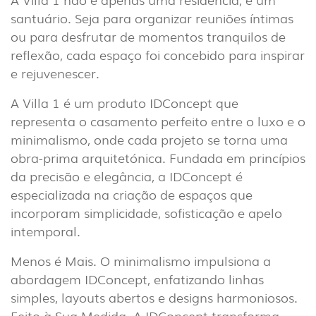
santuário. Seja para organizar reuniões íntimas
NOTÍCIAS
CONTACTOS
ou para desfrutar de momentos tranquilos de
DENÚNCIAS
reflexão, cada espaço foi concebido para inspirar
e rejuvenescer.
A Villa 1 é um produto IDConcept que
representa o casamento perfeito entre o luxo e o
minimalismo, onde cada projeto se torna uma
obra-prima arquitetónica. Fundada em princípios
da precisão e elegância, a IDConcept é
especializada na criação de espaços que
incorporam simplicidade, sofisticação e apelo
intemporal.
Menos é Mais. O minimalismo impulsiona a
abordagem IDConcept, enfatizando linhas
simples, layouts abertos e designs harmoniosos.
Feito à Sua Medida. A IDConcept transforma