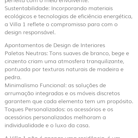
Sustentabilidade: Incorporando materiais
ecológicos e tecnologias de eficiência energética,
a Villa 1 reflete o compromisso para com o
design responsável.
Apontamentos de Design de Interiores
Paletas Neutras: Tons suaves de branco, bege e
INTERIOR
cinzento criam uma atmosfera tranquilizante,
(86)
pontuada por texturas naturais de madeira e
pedra.
EXTERIOR
Minimalismo Funcional: as soluções de
(22)
arrumação integradas e os móveis discretos
INDUSTRIAL
garantem que cada elemento tem um propósito.
(7)
Toques Personalizados: os acessórios e os
acessórios personalizados melhoram a
individualidade e o luxo da casa.
DOWNLOADS
PROJETOS
INFORMAÇÃO LEGAL
A EXPORLUX
A Villa 1 não é apenas uma residência, é um