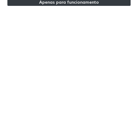
Apenas para funcionamento
ÁGUEDA | PORTUGAL
Águeda Fabrica Ramalhos