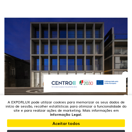
A EXPORLUX pode utilizar cookies para memorizar os seus dados de
MATOSINHOS | PORTUGAL
início de sessão, recolher estatísticas para otimizar a funcionalidade do
Atelier Joaquim Portela
site e para realizar ações de marketing. Mais informações em
Informação Legal
.
Aceitar todos