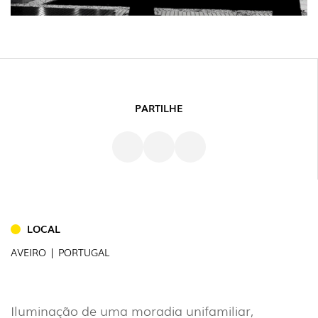
PARTILHE
INTERIOR
(86)
EXTERIOR
LOCAL
(22)
AVEIRO | PORTUGAL
INDUSTRIAL
(7)
Iluminação de uma moradia unifamiliar,