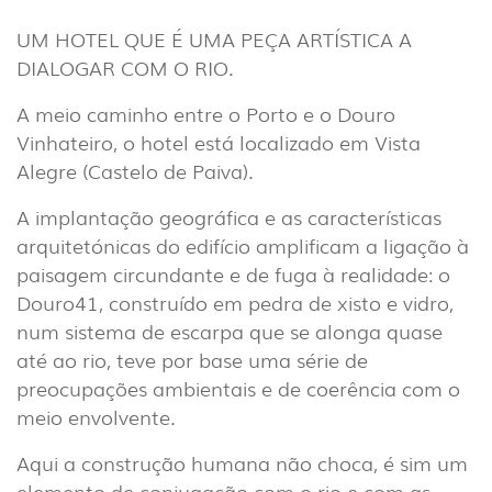
INTERIOR
(86)
UM HOTEL QUE É UMA PEÇA ARTÍSTICA A
EXTERIOR
DIALOGAR COM O RIO.
(22)
A meio caminho entre o Porto e o Douro
INDUSTRIAL
Vinhateiro, o hotel está localizado em Vista
(7)
Alegre (Castelo de Paiva).
A implantação geográfica e as características
DOWNLOADS
PROJETOS
arquitetónicas do edifício amplificam a ligação à
INFORMAÇÃO LEGAL
A EXPORLUX
paisagem circundante e de fuga à realidade: o
NOTÍCIAS
CONTACTOS
Douro41, construído em pedra de xisto e vidro,
num sistema de escarpa que se alonga quase
DENÚNCIAS
até ao rio, teve por base uma série de
preocupações ambientais e de coerência com o
meio envolvente.
Aqui a construção humana não choca, é sim um
elemento de conjugação com o rio e com as