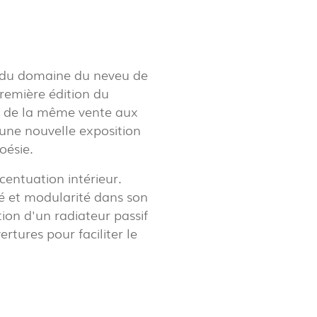
LUX@ EXPO 2020 DUBAI -
LON DU PORTUGAL
s du domaine du neveu de
emière édition du
rs de la même vente aux
 une nouvelle exposition
poésie.
entuation intérieur.
té et modularité dans son
tion d'un radiateur passif
rtures pour faciliter le
 @ DESIGN EM SÃO BENTO