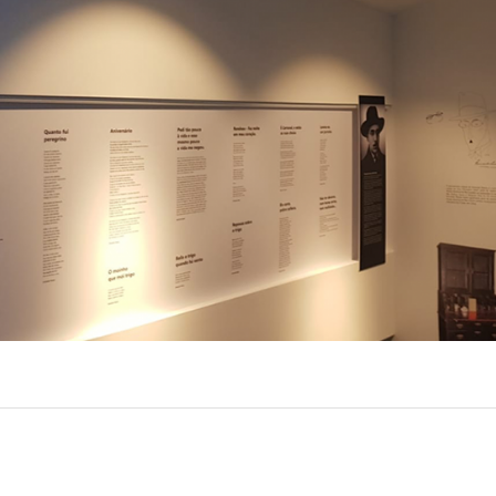
EXPOR
BÂTIME
R
(86)
R
(22)