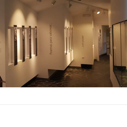
LUX @ Q31 ÉCLAIRAGE DE
NT – ​​QUINTA DA FONTE