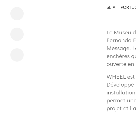
INDUSTRI
SEIA | PORTU
Le Museu do
Fernando P
TÉLÉCHARGEMENTS
Message. Le
INFORMATION LÉGALE
enchères qu
ouverte en j
NOUVELLES
RAPPORTS
WHEEL est u
Développé p
installatio
permet une 
projet et l