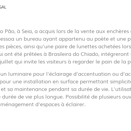
EL
GAL
(7)
EXPOR
PAVIL
 Pão, à Seia, a acquis lors de la vente aux enchère
essoa un bureau ayant appartenu au poète et une pr
PROJECTS
s pièces, ainsi qu'une paire de lunettes achetées lo
EXPORLUX
i ont été prêtées à Brasileira do Chiado, intégreront
uillet qui invite les visiteurs à regarder le pain de la 
CONTACTS
n luminaire pour l'éclairage d'accentuation ou d'acc
our une installation en surface permettant simplici
n et sa maintenance pendant sa durée de vie. L'utilisa
durée de vie plus longue. Possibilité de plusieurs ouve
'aménagement d'espaces à éclairer.
TOWER