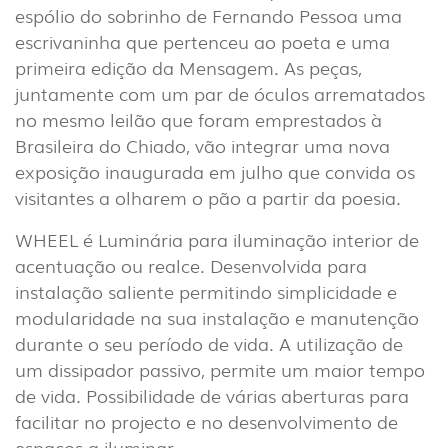
espólio do sobrinho de Fernando Pessoa uma
EXTERIOR
escrivaninha que pertenceu ao poeta e uma
(22)
primeira edição da Mensagem. As peças,
INDUSTRIAL
juntamente com um par de óculos arrematados
(7)
no mesmo leilão que foram emprestados à
Brasileira do Chiado, vão integrar uma nova
exposição inaugurada em julho que convida os
DOWNLOADS
PROJETOS
visitantes a olharem o pão a partir da poesia.
INFORMAÇÃO LEGAL
A EXPORLUX
WHEEL é Luminária para iluminação interior de
NOTÍCIAS
CONTACTOS
acentuação ou realce. Desenvolvida para
DENÚNCIAS
instalação saliente permitindo simplicidade e
modularidade na sua instalação e manutenção
durante o seu período de vida. A utilização de
um dissipador passivo, permite um maior tempo
de vida. Possibilidade de várias aberturas para
facilitar no projecto e no desenvolvimento de
espaços a iluminar.