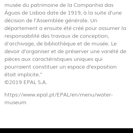
(22)
musée du patrimoine de la Companhia das
INDUSTRIEL
Águas de Lisboa date de 1919, à la suite d’une
(7)
décision de l’Assemblée générale. Un
département a ensuite été créé pour assumer la
responsabilité des travaux de conception,
TÉLÉCHARGEMENTS
PROJECTS
d'archivage, de bibliothèque et de musée. Le
INFORMATION LÉGALE
EXPORLUX
devoir d’organiser et de préserver une variété de
pièces aux caractéristiques uniques qui
NOUVELLES
CONTACTS
pourraient constituer un espace d’exposition
RAPPORTS
était implicite."
©2019 EPAL S.A.
https://www.epal.pt/EPAL/en/menu/water-
museum