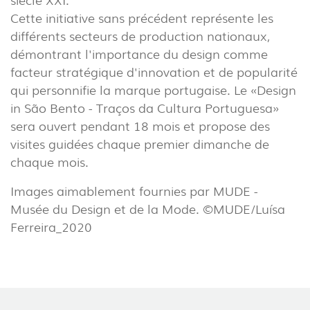
EXTÉRIEUR
Cette initiative sans précédent représente les
différents secteurs de production nationaux,
(22)
démontrant l'importance du design comme
INDUSTRIEL
facteur stratégique d'innovation et de popularité
(7)
qui personnifie la marque portugaise. Le «Design
in São Bento - Traços da Cultura Portuguesa»
TÉLÉCHARGEMENTS
PROJECTS
sera ouvert pendant 18 mois et propose des
visites guidées chaque premier dimanche de
INFORMATION LÉGALE
EXPORLUX
chaque mois.
NOUVELLES
CONTACTS
Images aimablement fournies par MUDE -
RAPPORTS
Musée du Design et de la Mode. ©MUDE/Luísa
Ferreira_2020