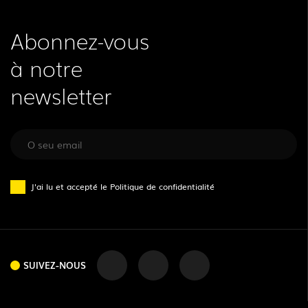
Abonnez-vous
à notre
newsletter
J'ai lu et accepté le
Politique de confidentialité
SUIVEZ-NOUS
SUIVEZ-NOUS