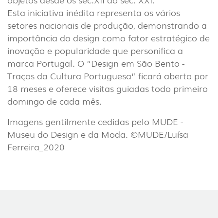
EXTERIOR
Esta iniciativa inédita representa os vários
(22)
setores nacionais de produção, demonstrando a
INDUSTRIAL
importância do design como fator estratégico de
(7)
inovação e popularidade que personifica a
marca Portugal. O “Design em São Bento -
Traços da Cultura Portuguesa” ficará aberto por
DOWNLOADS
PROJETOS
18 meses e oferece visitas guiadas todo primeiro
INFORMAÇÃO LEGAL
A EXPORLUX
domingo de cada mês.
NOTÍCIAS
CONTACTOS
Imagens gentilmente cedidas pelo MUDE -
DENÚNCIAS
Museu do Design e da Moda. ©MUDE/Luísa
Ferreira_2020