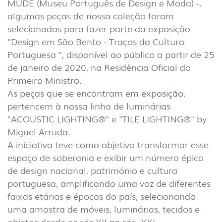
MUDE (Museu Português de Design e Moda) -,
algumas peças de nossa coleção foram
selecionadas para fazer parte da exposição
"Design em São Bento - Traços da Cultura
Portuguesa ", disponível ao público a partir de 25
de janeiro de 2020, na Residência Oficial do
Primeiro Ministro.
As peças que se encontram em exposição,
pertencem à nossa linha de luminárias
"ACOUSTIC LIGHTING®" e "TILE LIGHTING®" by
Miguel Arruda.
A iniciativa teve como objetivo transformar esse
espaço de soberania e exibir um número épico
de design nacional, património e cultura
portuguesa, amplificando uma voz de diferentes
faixas etárias e épocas do país, selecionando
INTERIOR
uma amostra de móveis, luminárias, tecidos e
(86)
objetos desde os séc.XII ao séc. XXI.