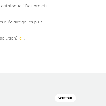
 catalogue ! Des projets
LUX@ EXPO 2020 DUBAI -
s d'éclairage les plus
LON DU PORTUGAL
solution)
ici
.
 @ DESIGN EM SÃO BENTO
VOIR TOUT