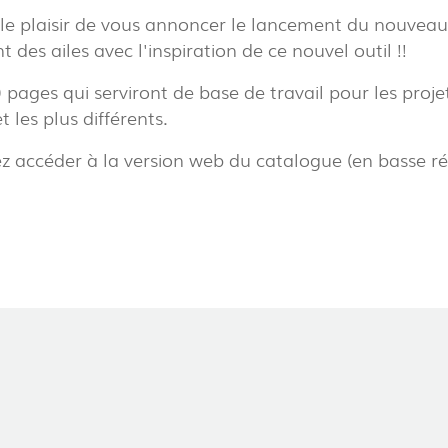
le plaisir de vous annoncer le lancement du nouveau
 des ailes avec l'inspiration de ce nouvel outil !!
EXPOR
 pages qui serviront de base de travail pour les projet
R
PAVIL
 les plus différents.
(86)
 accéder à la version web du catalogue (en basse ré
R
(22)
EL
(7)
PROJECTS
TOWER
EXPORLUX