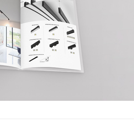
LUX @ Q31 ÉCLAIRAGE DE
NT – ​​QUINTA DA FONTE