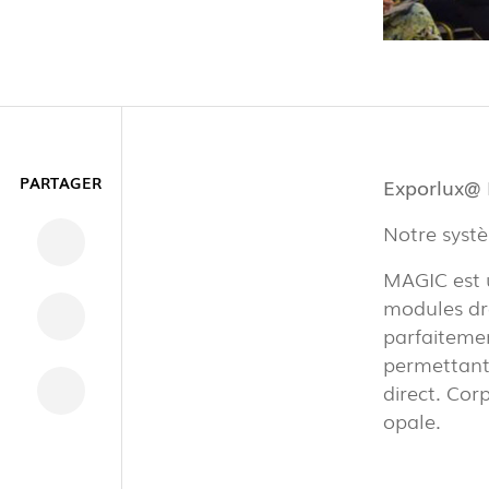
PARTAGER
Exporlux@ 
INTÉRIEU
Notre systè
MAGIC est u
EXTÉRIEU
modules dro
parfaiteme
permettant
direct. Cor
INDUSTRI
opale.