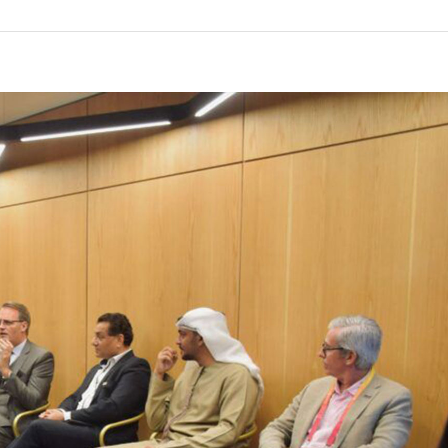
LUX @ Q31 ÉCLAIRAGE DE
NT – ​​QUINTA DA FONTE