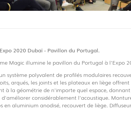
EXPOR
PAVIL
Expo 2020 Dubaï - Pavillon du Portugal.
R
me Magic illumine le pavillon du Portugal à l'Expo 
(86)
n système polyvalent de profilés modulaires recouver
R
its, arqués, les joints et les plateaux en liège offren
nt à la géométrie de n'importe quel espace, donnant
(22)
 d'améliorer considérablement l'acoustique. Montur
ps en aluminium anodisé, recouvert de liège. Diffuse
EL
(7)
TOWER