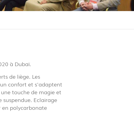
LUX@ EXPO 2020 DUBAI -
LON DU PORTUGAL
2020 à Dubaï.
ts de liège. Les
t un confort et s'adaptent
 une touche de magie et
e suspendue. Eclairage
ur en polycarbonate
 @ DESIGN EM SÃO BENTO