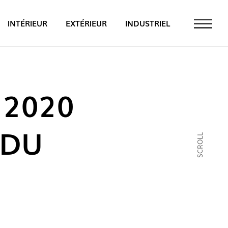
INTÉRIEUR
EXTÉRIEUR
INDUSTRIEL
UALITÉS
PT
 2020
EN
 DU
FR
SCROLL
AU CATALOGUE