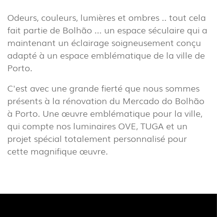
INDUSTRIEL
Odeurs, couleurs, lumières et ombres .. tout cela
(7)
fait partie de Bolhão ... un espace séculaire qui a
maintenant un éclairage soigneusement conçu
adapté à un espace emblématique de la ville de
TÉLÉCHARGEMENTS
PROJECTS
Porto.
INFORMATION LÉGALE
EXPORLUX
C'est avec une grande fierté que nous sommes
NOUVELLES
CONTACTS
présents à la rénovation du Mercado do Bolhão
RAPPORTS
à Porto. Une œuvre emblématique pour la ville,
qui compte nos luminaires OVE, TUGA et un
projet spécial totalement personnalisé pour
cette magnifique œuvre.