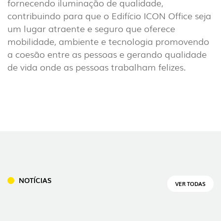
fornecendo iluminação de qualidade,
contribuindo para que o Edifício ICON Office seja
um lugar atraente e seguro que oferece
mobilidade, ambiente e tecnologia promovendo
a coesão entre as pessoas e gerando qualidade
de vida onde as pessoas trabalham felizes.
INTERIOR
(86)
EXTERIOR
(22)
INDUSTRIAL
(7)
NOTÍCIAS
VER TODAS
DOWNLOADS
PROJETOS
INFORMAÇÃO LEGAL
A EXPORLUX