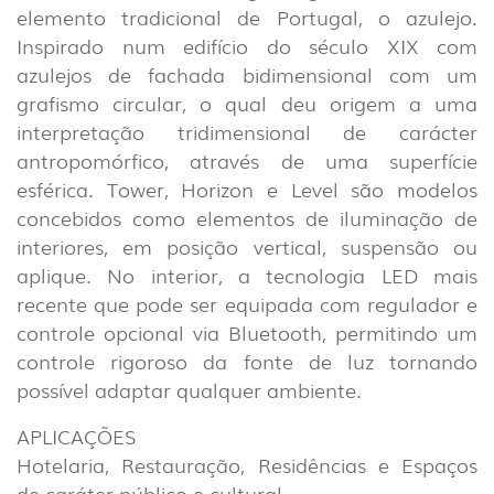
INFORMAÇÃO LEGAL
A EXPORLUX
elemento tradicional de Portugal, o azulejo.
Inspirado num edifício do século XIX com
NOTÍCIAS
CONTACTOS
azulejos de fachada bidimensional com um
DENÚNCIAS
grafismo circular, o qual deu origem a uma
interpretação tridimensional de carácter
antropomórfico, através de uma superfície
esférica. Tower, Horizon e Level são modelos
concebidos como elementos de iluminação de
interiores, em posição vertical, suspensão ou
aplique. No interior, a tecnologia LED mais
recente que pode ser equipada com regulador e
controle opcional via Bluetooth, permitindo um
controle rigoroso da fonte de luz tornando
possível adaptar qualquer ambiente.
APLICAÇÕES
Hotelaria, Restauração, Residências e Espaços
de caráter público e cultural.