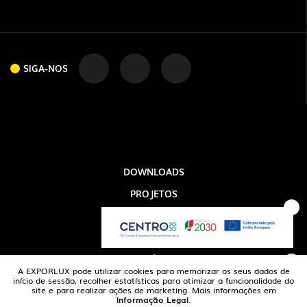
SIGA-NOS
SIGA-NOS
DOWNLOADS
PROJETOS
INFORMAÇÃO LEGAL
A EXPORLUX
NOTÍCIAS
A EXPORLUX pode utilizar cookies para memorizar os seus dados de
CONTACTOS
início de sessão, recolher estatísticas para otimizar a funcionalidade do
site e para realizar ações de marketing. Mais informações em
Informação Legal
.
DENÚNCIAS