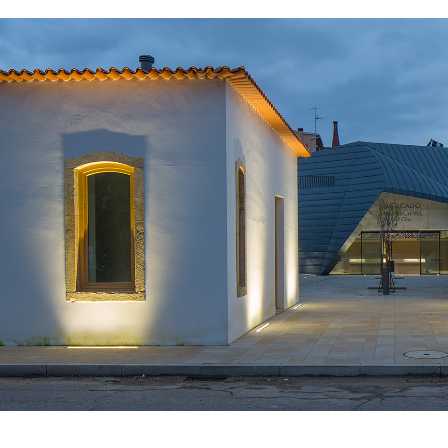
EXPOR
Q31 –