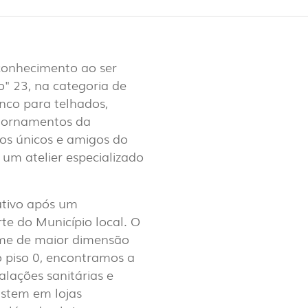
LUX@ EXPO 2020 DUBAI -
conhecimento ao ser
HÃO DE PORTUGAL
" 23, na categoria de
nco para telhados,
e ornamentos da
ios únicos e amigos do
 um atelier especializado
ativo após um
e do Município local. O
ume de maior dimensão
o piso 0, encontramos a
alações sanitárias e
 @ DESIGN EM SÃO BENTO
istem em lojas