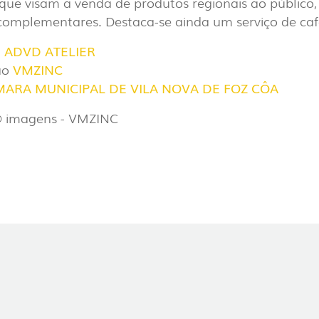
 que visam a venda de produtos regionais ao público
AL
 complementares. Destaca-se ainda um serviço de caf
(7)
a
ADVD ATELIER
ão
VMZINC
ARA MUNICIPAL DE VILA NOVA DE FOZ CÔA
PROJETOS
© imagens - VMZINC
A EXPORLUX
CONTACTOS
LOLIP