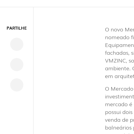
PARTILHE
O novo Mer
nomeado fin
Equipament
fachadas, 
VMZINC, sol
ambiente. O
em arquite
INTERIOR
O Mercado 
(8
investimen
mercado é 
possui dois
EXTERIOR
venda de pr
balneários 