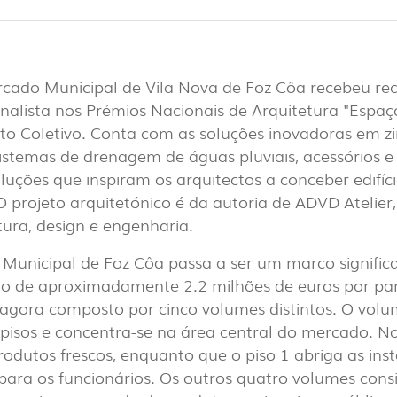
EXPOR
cado Municipal de Vila Nova de Foz Côa recebeu re
PAVIL
alista nos Prémios Nacionais de Arquitetura "Espaço
o Coletivo. Conta com as soluções inovadoras em zi
sistemas de drenagem de águas pluviais, acessórios 
uções que inspiram os arquitectos a conceber edifíc
 projeto arquitetónico é da autoria de ADVD Atelier,
tura, design e engenharia.
Municipal de Foz Côa passa a ser um marco signific
6)
to de aproximadamente 2.2 milhões de euros por part
agora composto por cinco volumes distintos. O vol
 pisos e concentra-se na área central do mercado. N
odutos frescos, enquanto que o piso 1 abriga as inst
(22)
TOWER
para os funcionários. Os outros quatro volumes cons