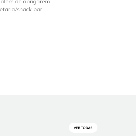
, além de abrigarem
etaria/snack-bar.
OP @ BOSTON MAGAZINE
VER TODAS