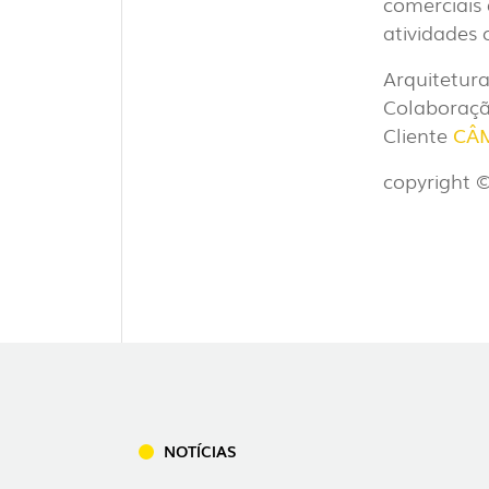
comerciais
INDUSTRI
atividades
Arquitetur
Colaboraç
Cliente
CÂM
DOWNLOADS
copyright 
INFORMAÇÃO LEGAL
NOTÍCIAS
DENÚNCIAS
NOTÍCIAS