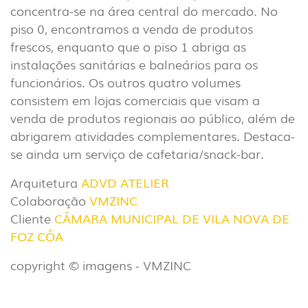
INTERIOR
(86)
concentra-se na área central do mercado. No
piso 0, encontramos a venda de produtos
EXTERIOR
frescos, enquanto que o piso 1 abriga as
(22)
instalações sanitárias e balneários para os
INDUSTRIAL
funcionários. Os outros quatro volumes
(7)
consistem em lojas comerciais que visam a
venda de produtos regionais ao público, além de
abrigarem atividades complementares. Destaca-
DOWNLOADS
PROJETOS
se ainda um serviço de cafetaria/snack-bar.
INFORMAÇÃO LEGAL
A EXPORLUX
Arquitetura
ADVD ATELIER
NOTÍCIAS
CONTACTOS
Colaboração
VMZINC
DENÚNCIAS
Cliente
CÂMARA MUNICIPAL DE VILA NOVA DE
FOZ CÔA
copyright © imagens - VMZINC