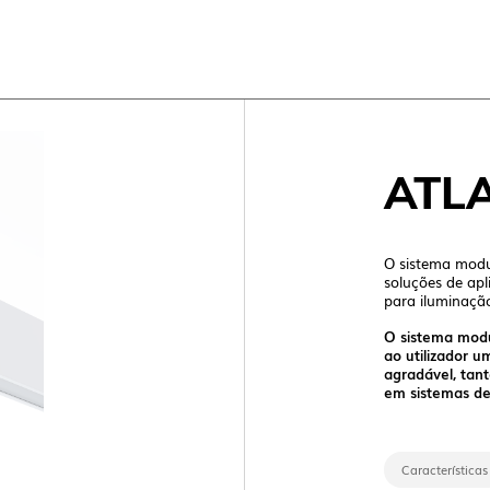
DES
ATL
O sistema mod
soluções de apl
para iluminação
O sistema mod
ao utilizador 
NOVO 
agradável, tan
em sistemas de 
Características