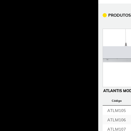
PRODUTOS
ATLANTIS MOD
Código
ATLM105
ATLM106
ATLM107