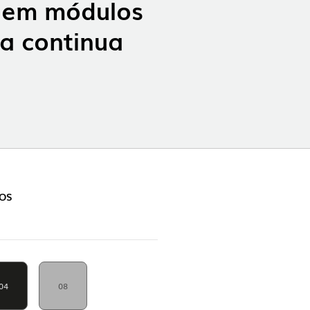
o em módulos
ha continua
OP @ BOSTON MAGAZINE
OS
04
08