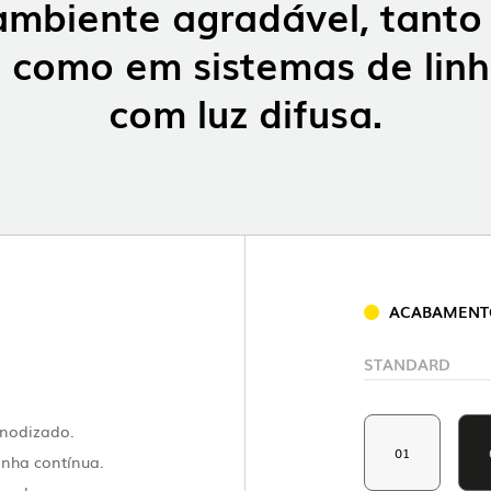
ambiente agradável, tant
s como em sistemas de lin
com luz difusa.
LOLIP
ACABAMENT
STANDARD
anodizado.
01
inha contínua.