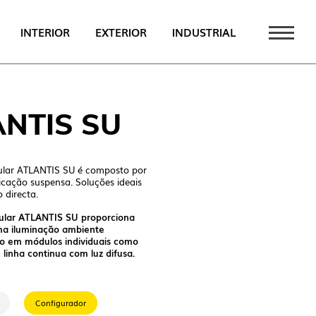
INTERIOR
EXTERIOR
INDUSTRIAL
TAQUE
ANTIS SU
PT
EN
ular ATLANTIS SU é composto por
FR
icação suspensa. Soluções ideais
 directa.
ular ATLANTIS SU proporciona
uma iluminação ambiente
CATÁLOGO
to em módulos individuais como
linha continua com luz difusa.
Configurador