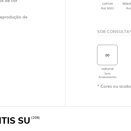
as de cor
cotton
blac
6)
Ral 9003
Ral
 reprodução de
SOB CONSULTA
(22)
AL
00
(7)
natural
Sem
Acabamento
PROJETOS
* Cores ou acab
A EXPORLUX
CONTACTOS
(208)
TIS SU