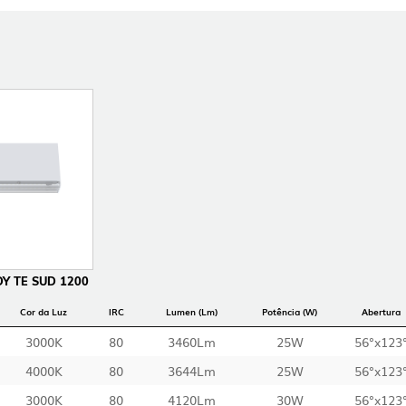
Y TE SUD 1200
Cor da Luz
IRC
Lumen (Lm)
Potência (W)
Abertura
3000K
80
3460Lm
25W
56°x123
4000K
80
3644Lm
25W
56°x123
3000K
80
4120Lm
30W
56°x123