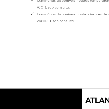
INTERIOR
Luminárias disponíveis noutras temperatur
(8
(CCT), sob consulta.
Luminárias disponíveis noutros índices de
EXTERIOR
cor (IRC), sob consulta.
INDUSTRI
DOWNLOADS
INFORMAÇÃO LEGAL
NOTÍCIAS
DENÚNCIAS
ATLAN