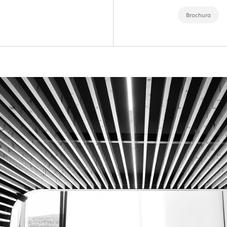
Brochura
EXPOR
Q31 –