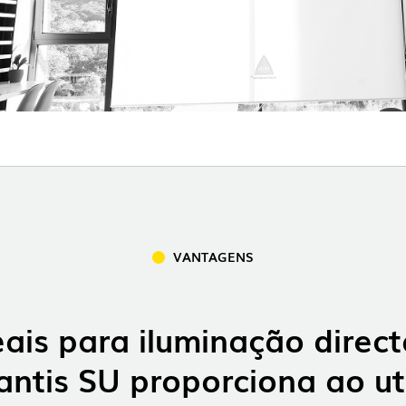
EXPOR
PAVIL
VANTAGENS
eais para iluminação direct
antis SU proporciona ao ut
TOWER