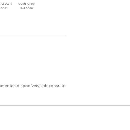
k crown
dove grey
 9011
Ral 9006
*
amentos disponíveis sob consulta