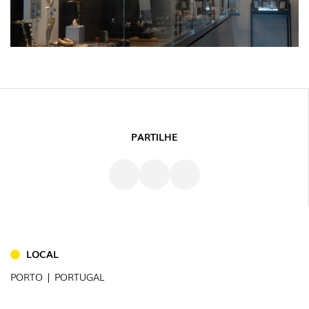
PARTILHE
INTERIOR
(86)
EXTERIOR
LOCAL
(22)
PORTO | PORTUGAL
INDUSTRIAL