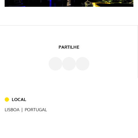
PARTILHE
INTERIOR
(86)
EXTERIOR
(22)
LOCAL
INDUSTRIAL
(7)
LISBOA | PORTUGAL
DOWNLOADS
PROJETOS