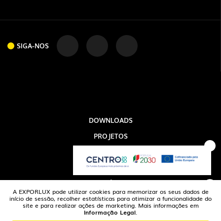
SIGA-NOS
DOWNLOADS
PROJETOS
SIGA-NOS
INFORMAÇÃO LEGAL
A EXPORLUX
NOTÍCIAS
A EXPORLUX pode utilizar cookies para memorizar os seus dados de
CONTACTOS
início de sessão, recolher estatísticas para otimizar a funcionalidade do
site e para realizar ações de marketing. Mais informações em
Informação Legal
.
DENÚNCIAS