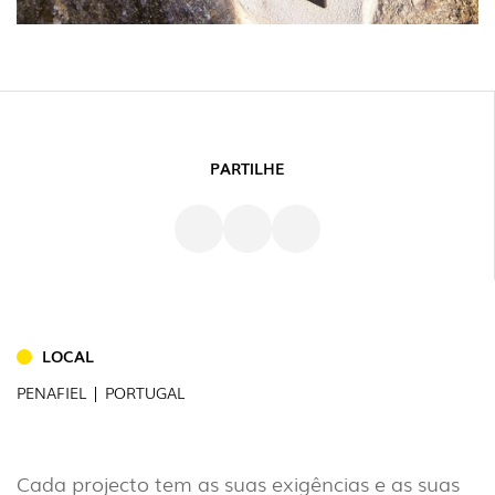
PARTILHE
INTERIOR
(86)
LOCAL
EXTERIOR
PENAFIEL | PORTUGAL
(22)
INDUSTRIAL
Cada projecto tem as suas exigências e as suas
(7)