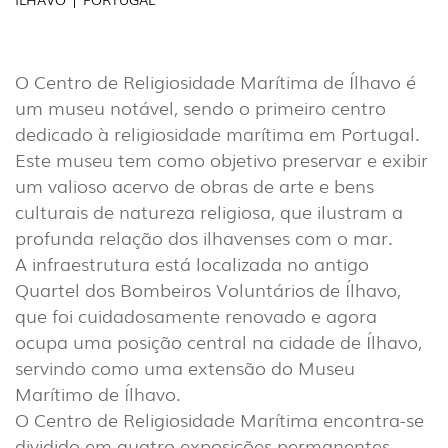
INTERIOR
O Centro de Religiosidade Marítima de Ílhavo é
(86)
um museu notável, sendo o primeiro centro
dedicado à religiosidade marítima em Portugal.
EXTERIOR
Este museu tem como objetivo preservar e exibir
(22)
um valioso acervo de obras de arte e bens
INDUSTRIAL
culturais de natureza religiosa, que ilustram a
(7)
profunda relação dos ilhavenses com o mar.
A infraestrutura está localizada no antigo
Quartel dos Bombeiros Voluntários de Ílhavo,
DOWNLOADS
PROJETOS
que foi cuidadosamente renovado e agora
INFORMAÇÃO LEGAL
A EXPORLUX
ocupa uma posição central na cidade de Ílhavo,
NOTÍCIAS
CONTACTOS
servindo como uma extensão do Museu
Marítimo de Ílhavo.
DENÚNCIAS
O Centro de Religiosidade Marítima encontra-se
dividido em quatro exposições permanentes,