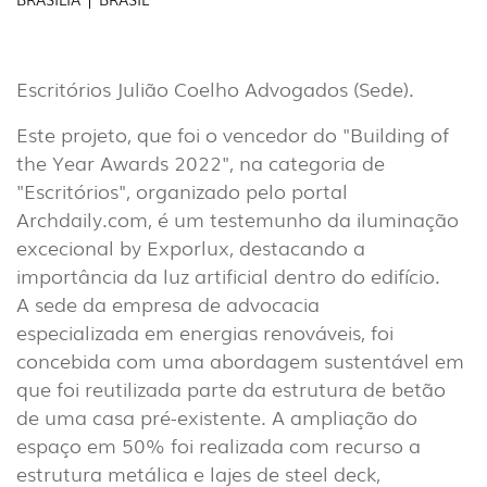
Escritórios Julião Coelho Advogados (Sede).
Este projeto, que foi o vencedor do "Building of
the Year Awards 2022", na categoria de
INTERIOR
"Escritórios", organizado pelo portal
(86)
Archdaily.com, é um testemunho da iluminação
EXTERIOR
excecional by Exporlux, destacando a
(22)
importância da luz artificial dentro do edifício.
A sede da empresa de advocacia
INDUSTRIAL
especializada em energias renováveis, foi
(7)
concebida com uma abordagem sustentável em
que foi reutilizada parte da estrutura de betão
DOWNLOADS
PROJETOS
de uma casa pré-existente. A ampliação do
INFORMAÇÃO LEGAL
A EXPORLUX
espaço em 50% foi realizada com recurso a
estrutura metálica e lajes de steel deck,
NOTÍCIAS
CONTACTOS