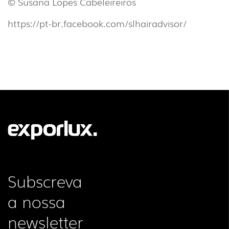
© Susana Lopes Cabeleireiros
https://pt-br.facebook.com/slhairadvisor/
Subscreva
a nossa
newsletter