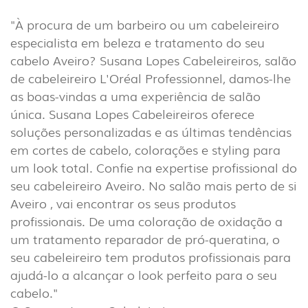
INTERIOR
(86)
"À procura de um barbeiro ou um cabeleireiro
EXTERIOR
especialista em beleza e tratamento do seu
(22)
cabelo Aveiro? Susana Lopes Cabeleireiros, salão
de cabeleireiro L'Oréal Professionnel, damos-lhe
INDUSTRIAL
as boas-vindas a uma experiência de salão
(7)
única. Susana Lopes Cabeleireiros oferece
soluções personalizadas e as últimas tendências
DOWNLOADS
PROJETOS
em cortes de cabelo, colorações e styling para
INFORMAÇÃO LEGAL
A EXPORLUX
um look total. Confie na expertise profissional do
seu cabeleireiro Aveiro. No salão mais perto de si
NOTÍCIAS
CONTACTOS
Aveiro , vai encontrar os seus produtos
DENÚNCIAS
profissionais. De uma coloração de oxidação a
um tratamento reparador de pró-queratina, o
seu cabeleireiro tem produtos profissionais para
ajudá-lo a alcançar o look perfeito para o seu
cabelo."