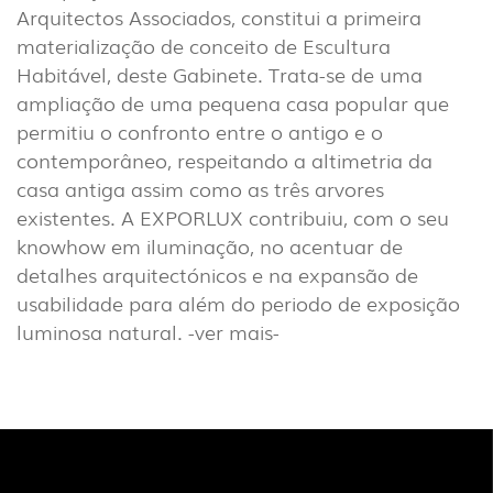
Arquitectos Associados, constitui a primeira
INDUSTRIAL
materialização de conceito de Escultura
(7)
Habitável, deste Gabinete. Trata-se de uma
ampliação de uma pequena casa popular que
DOWNLOADS
PROJETOS
permitiu o confronto entre o antigo e o
contemporâneo, respeitando a altimetria da
INFORMAÇÃO LEGAL
A EXPORLUX
casa antiga assim como as três arvores
NOTÍCIAS
CONTACTOS
existentes. A EXPORLUX contribuiu, com o seu
DENÚNCIAS
knowhow em iluminação, no acentuar de
detalhes arquitectónicos e na expansão de
usabilidade para além do periodo de exposição
luminosa natural.
-ver mais-