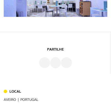
PARTILHE
INTERIOR
LOCAL
(86)
AVEIRO | PORTUGAL
EXTERIOR
(22)