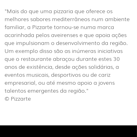
INDUSTRIAL
"Mais do que uma pizzaria que oferece os
(7)
melhores sabores mediterrâneos num ambiente
familiar, a Pizzarte tornou-se numa marca
acarinhada pelos aveirenses e que apoia ações
DOWNLOADS
PROJETOS
que impulsionam o desenvolvimento da região.
INFORMAÇÃO LEGAL
A EXPORLUX
Um exemplo disso são as inúmeras iniciativas
NOTÍCIAS
CONTACTOS
que o restaurante abraçou durante estes 30
anos de existência, desde ações solidárias, a
DENÚNCIAS
eventos musicais, desportivos ou de cariz
empresarial, ou até mesmo apoio a jovens
talentos emergentes da região."
© Pizzarte