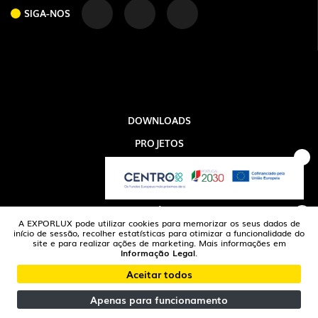
SIGA-NOS
DOWNLOADS
SIGA-NOS
PROJETOS
INFORMAÇÃO LEGAL
A EXPORLUX
NOTÍCIAS
A EXPORLUX pode utilizar cookies para memorizar os seus dados de
CONTACTOS
início de sessão, recolher estatísticas para otimizar a funcionalidade do
site e para realizar ações de marketing. Mais informações em
Informação Legal
.
DENÚNCIAS
Aceitar todos
© 2026 exporlux | Todos os Direitos Reservados
Apenas para funcionamento
critec
developed by