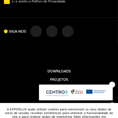
Li e aceito a
Política de Privacidade
SIGA-NOS
SIGA-NOS
DOWNLOADS
PROJETOS
INFORMAÇÃO LEGAL
A EXPORLUX
NOTÍCIAS
A EXPORLUX pode utilizar cookies para memorizar os seus dados de
CONTACTOS
início de sessão, recolher estatísticas para otimizar a funcionalidade do
site e para realizar ações de marketing. Mais informações em