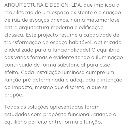
EXTERIOR
ARQUITECTURA E DESIGN, LDA, que implicou a
(22)
reabilitação de um espaço existente e a criação
de raiz de espaços anexos, numa metamorfose
INDUSTRIAL
entre arquitectura moderna e edificação
(7)
clássica. Este projecto resume a capacidade de
transformação do espaço habitável, optimizado
DOWNLOADS
PROJETOS
e idealizado para a funcionalidade! O equilibrio
INFORMAÇÃO LEGAL
A EXPORLUX
das várias formas é evidente tendo a iluminação
contribuido de forma substancial para esse
NOTÍCIAS
CONTACTOS
efeito. Cada instalação luminosa cumpre um
DENÚNCIAS
função pré-determinada e adequada à intenção
do impacto, mesmo que discreto, a que se
propõe.
Todas as soluções apresentadas foram
estudadas com propósito funcional, criando o
equilíbrio perfeito entre forma e função.