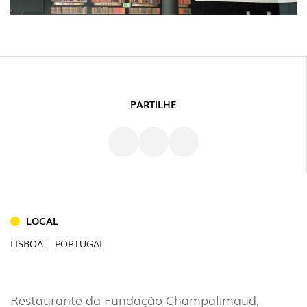
PARTILHE
INTERIOR
(86)
LOCAL
EXTERIOR
LISBOA | PORTUGAL
(22)
INDUSTRIAL
(7)
Restaurante da Fundação Champalimaud,