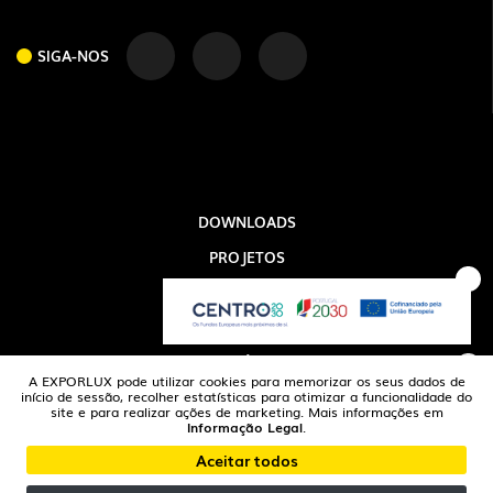
SIGA-NOS
DOWNLOADS
SIGA-NOS
PROJETOS
INFORMAÇÃO LEGAL
A EXPORLUX
NOTÍCIAS
A EXPORLUX pode utilizar cookies para memorizar os seus dados de
CONTACTOS
início de sessão, recolher estatísticas para otimizar a funcionalidade do
site e para realizar ações de marketing. Mais informações em
Informação Legal
.
DENÚNCIAS
Aceitar todos
© 2026 exporlux | Todos os Direitos Reservados