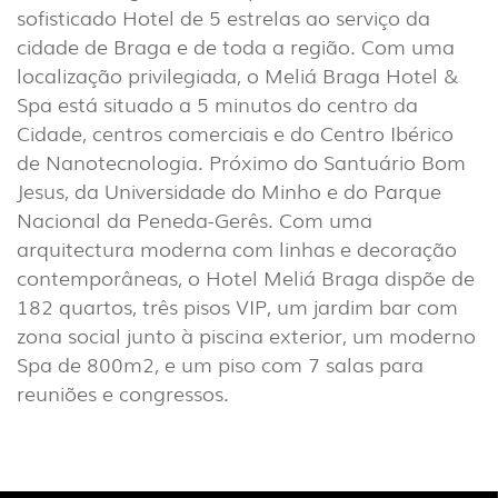
(22)
sofisticado Hotel de 5 estrelas ao serviço da
cidade de Braga e de toda a região. Com uma
INDUSTRIAL
localização privilegiada, o Meliá Braga Hotel &
(7)
Spa está situado a 5 minutos do centro da
Cidade, centros comerciais e do Centro Ibérico
DOWNLOADS
PROJETOS
de Nanotecnologia. Próximo do Santuário Bom
INFORMAÇÃO LEGAL
A EXPORLUX
Jesus, da Universidade do Minho e do Parque
Nacional da Peneda-Gerês. Com uma
NOTÍCIAS
CONTACTOS
arquitectura moderna com linhas e decoração
DENÚNCIAS
contemporâneas, o Hotel Meliá Braga dispõe de
182 quartos, três pisos VIP, um jardim bar com
zona social junto à piscina exterior, um moderno
Spa de 800m2, e um piso com 7 salas para
reuniões e congressos.