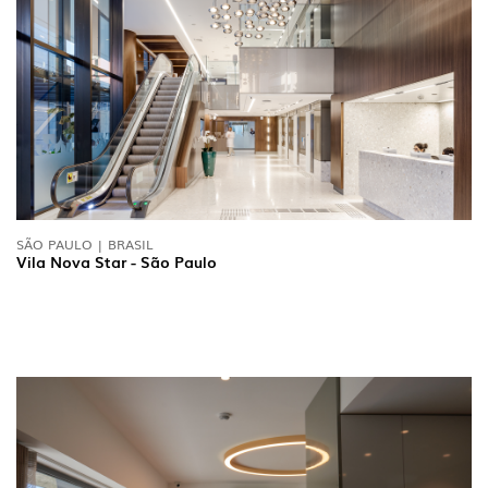
INTERIOR
(86)
EXTERIOR
(22)
INDUSTRIAL
(7)
SÃO PAULO | BRASIL
Vila Nova Star - São Paulo
DOWNLOADS
PROJETOS
INFORMAÇÃO LEGAL
A EXPORLUX
NOTÍCIAS
CONTACTOS
DENÚNCIAS